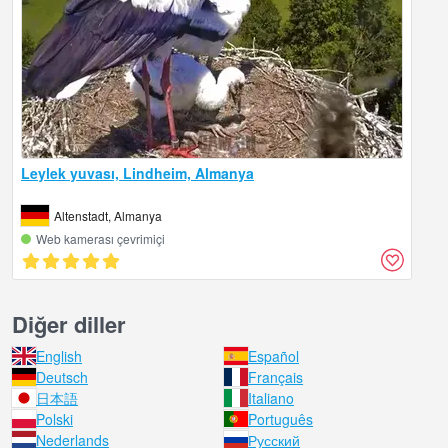
Leylek yuvası, Lindheim, Almanya
Altenstadt, Almanya
Web kamerası çevrimiçi
Diğer diller
English
Español
Deutsch
Français
日本語
Italiano
Polski
Português
Nederlands
Русский