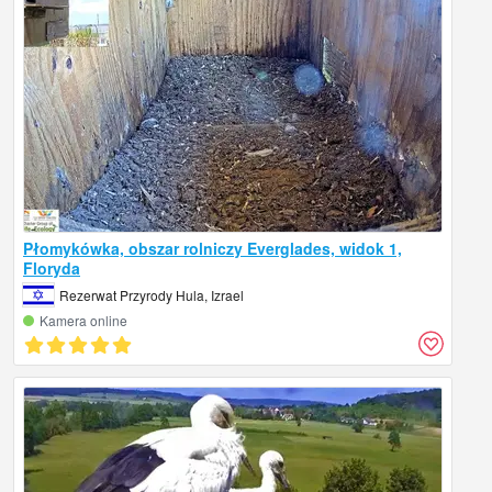
Płomykówka, obszar rolniczy Everglades, widok 1,
Floryda
Rezerwat Przyrody Hula, Izrael
Kamera online