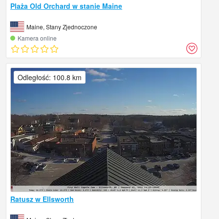
Plaża Old Orchard w stanie Maine
Maine, Stany Zjednoczone
Kamera online
Odległość: 100.8 km
Ratusz w Ellsworth