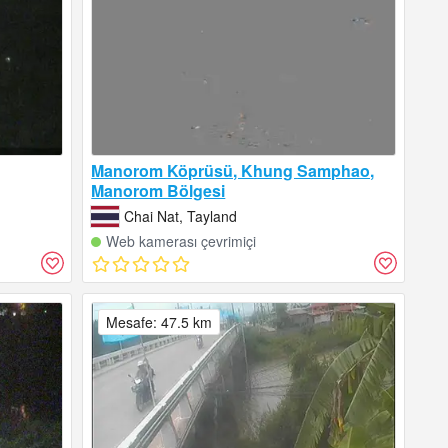
Manorom Köprüsü, Khung Samphao,
Manorom Bölgesi
Chai Nat, Tayland
Web kamerası çevrimiçi
Mesafe: 47.5 km