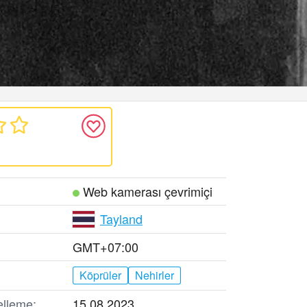
Web kamerası çevrimiçi
Tayland
GMT+07:00
Köprüler
Nehirler
elleme:
15.08.2023