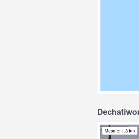
Dechatiwon
Mesafe: 1.8 km