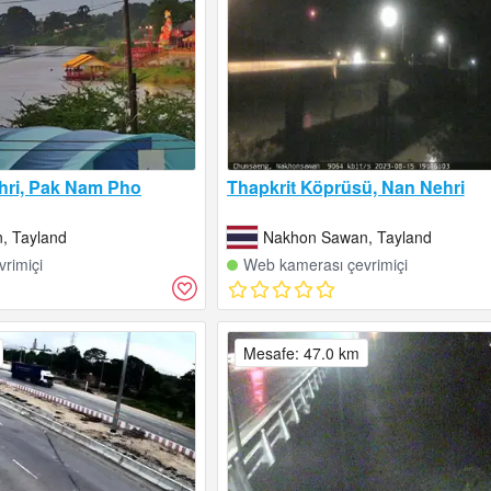
hri, Pak Nam Pho
Thapkrit Köprüsü, Nan Nehri
, Tayland
Nakhon Sawan, Tayland
rimiçi
Web kamerası çevrimiçi
Mesafe: 47.0 km