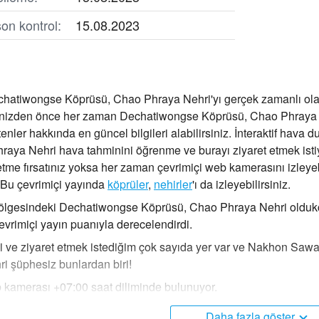
on kontrol:
15.08.2023
hatiwongse Köprüsü, Chao Phraya Nehri'yı gerçek zamanlı ola
inizden önce her zaman Dechatiwongse Köprüsü, Chao Phraya Neh
tenler hakkında en güncel bilgileri alabilirsiniz. İnteraktif ha
aya Nehri hava tahminini öğrenme ve burayı ziyaret etmek istiyo
 etme fırsatınız yoksa her zaman çevrimiçi web kamerasını izley
. Bu çevrimiçi yayında
köprüler
,
nehirler
'ı da izleyebilirsiniz.
gesindeki Dechatiwongse Köprüsü, Chao Phraya Nehri oldukça p
vrimiçi yayın puanıyla derecelendirdi.
li ve ziyaret etmek istediğim çok sayıda yer var ve Nakhon S
 şüphesiz bunlardan biri!
 kamerası +07:00 saat diliminde bulunuyor.
Daha fazla göster