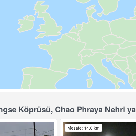
gse Köprüsü, Chao Phraya Nehri yak
Mesafe: 14.8 km