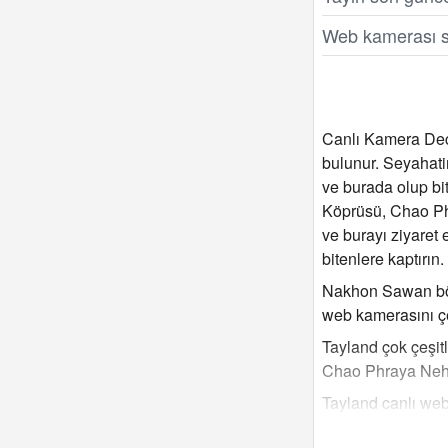
Web kamerası s
Canlı Kamera Dec
bulunur. Seyahat
ve burada olup bi
Köprüsü, Chao Phr
ve burayı ziyaret
bitenlere kaptırın
Nakhon Sawan böl
web kamerasını çe
Tayland çok çeşit
Chao Phraya Nehri
Tayland canlı web