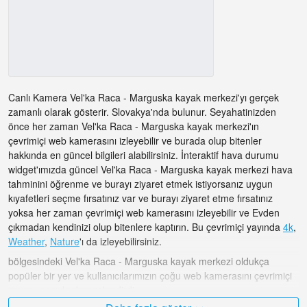
Canlı Kamera Vel'ka Raca - Marguska kayak merkezi'yı gerçek
zamanlı olarak gösterir. Slovakya'nda bulunur. Seyahatinizden
önce her zaman Vel'ka Raca - Marguska kayak merkezi'ın
çevrimiçi web kamerasını izleyebilir ve burada olup bitenler
hakkında en güncel bilgileri alabilirsiniz. İnteraktif hava durumu
widget'ımızda güncel Vel'ka Raca - Marguska kayak merkezi hava
tahminini öğrenme ve burayı ziyaret etmek istiyorsanız uygun
kıyafetleri seçme fırsatınız var ve burayı ziyaret etme fırsatınız
yoksa her zaman çevrimiçi web kamerasını izleyebilir ve Evden
çıkmadan kendinizi olup bitenlere kaptırın. Bu çevrimiçi yayında
4k
,
Weather
,
Nature
'ı da izleyebilirsiniz.
bölgesindeki Vel'ka Raca - Marguska kayak merkezi oldukça
popüler bir yer ve kullanıcılarımızın çoğu web kamerasını çevrimiçi
yayın puanıyla derecelendirdi.