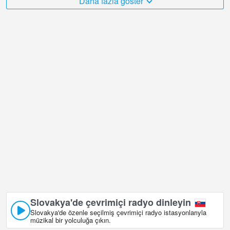
Daha fazla göster
Slovakya çok çeşitli ve ziyaret etmek istediğim çok sayıda yer var
ve bölgesindeki Vel'ka Raca - Marguska kayak merkezi şüphesiz
bunlardan biri!
Slovakya canlı web kamerası GMT+02:00 saat diliminde bulunuyor.
Slovakya'de çevrimiçi radyo dinleyin
Slovakya'de özenle seçilmiş çevrimiçi radyo istasyonlarıyla
müzikal bir yolculuğa çıkın.