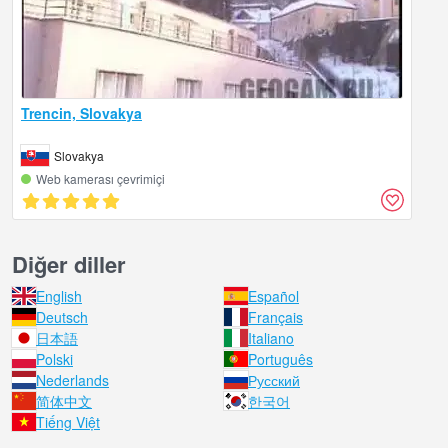
Trencin, Slovakya
Slovakya
Web kamerası çevrimiçi
Diğer diller
English
Español
Deutsch
Français
日本語
Italiano
Polski
Português
Nederlands
Русский
简体中文
한국어
Tiếng Việt