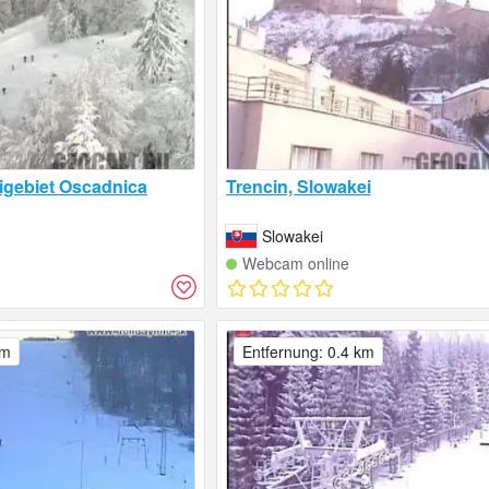
kigebiet Oscadnica
Trencin, Slowakei
Slowakei
Webcam online
km
Entfernung: 0.4 km