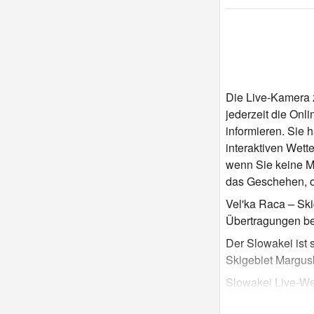
Die Live-Kamera z
jederzeit die On
informieren. Sie 
interaktiven Wet
wenn Sie keine M
das Geschehen, o
Vel'ka Raca – Ski
Übertragungen be
Der Slowakei ist 
Skigebiet Margusk
Slowakei Live-We