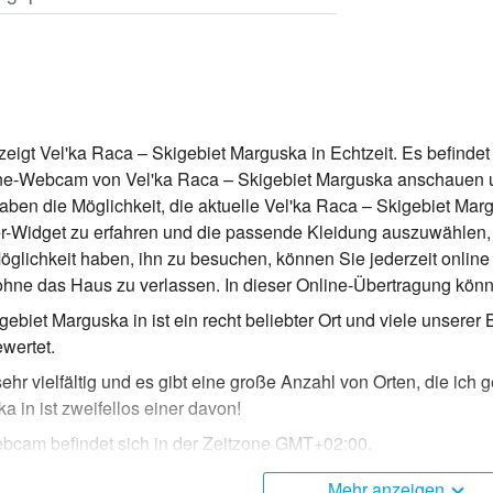
eigt Vel'ka Raca – Skigebiet Marguska in Echtzeit. Es befindet
line-Webcam von Vel'ka Raca – Skigebiet Marguska anschauen u
haben die Möglichkeit, die aktuelle Vel'ka Raca – Skigebiet M
ter-Widget zu erfahren und die passende Kleidung auszuwählen
öglichkeit haben, ihn zu besuchen, können Sie jederzeit onli
hne das Haus zu verlassen. In dieser Online-Übertragung kön
gebiet Marguska in ist ein recht beliebter Ort und viele unsere
wertet.
sehr vielfältig und es gibt eine große Anzahl von Orten, die ic
a in ist zweifellos einer davon!
bcam befindet sich in der Zeitzone GMT+02:00.
Mehr anzeigen