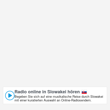
Der Slowakei ist sehr vielfältig und es gibt eine große Anzahl von
Orten, die ich gerne besuchen würde, und Skigebiet Vratna -
Paseky in ist zweifellos einer davon!
Slowakei Live-Webcam befindet sich in der Zeitzone GMT+02:00.
Radio online in Slowakei hören
Begeben Sie sich auf eine musikalische Reise durch Slowakei
mit einer kuratierten Auswahl an Online‑Radiosendern.