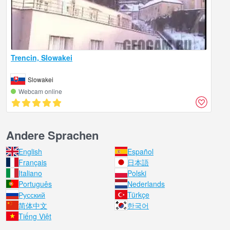
Trencin, Slowakei
Slowakei
Webcam online
Andere Sprachen
English
Español
Français
日本語
Italiano
Polski
Português
Nederlands
Русский
Türkçe
简体中文
한국어
Tiếng Việt