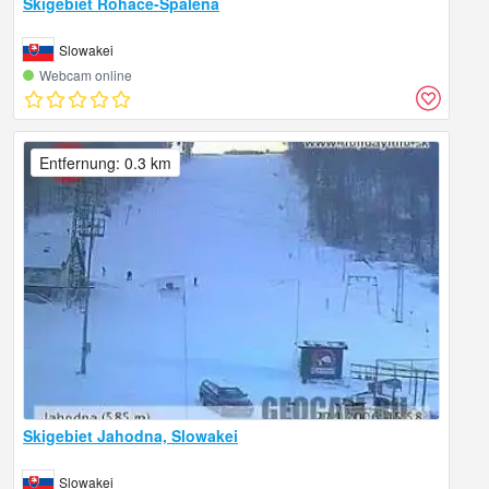
Skigebiet Rohace-Spalena
Slowakei
Webcam online
Entfernung: 0.3 km
Skigebiet Jahodna, Slowakei
Slowakei