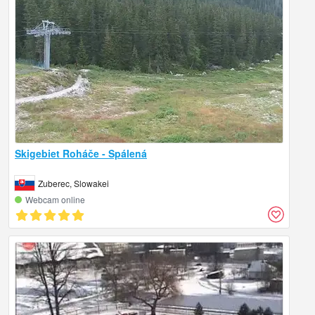
Skigebiet Roháče - Spálená
Zuberec, Slowakei
Webcam online