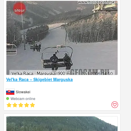
Vel'ka Raca – Skigebiet Marguska
Slowakei
Webcam online