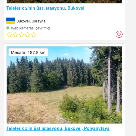
Teleferik 2'nin üst istasyonu, Bukovel
Bukovel, Ukrayna
Web kamerası çevrimiçi
Mesafe: 187.8 km
Teleferik 5'in üst istasyonu, Bukovel, Polyanytsya