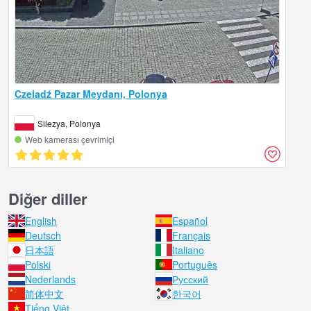
Czeladź Pazar Meydanı, Polonya
Silezya, Polonya
Web kamerası çevrimiçi
Diğer diller
English
Español
Deutsch
Français
日本語
Italiano
Polski
Português
Nederlands
Русский
简体中文
한국어
Tiếng Việt