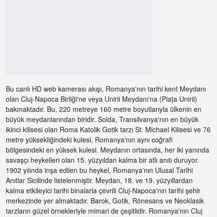
Bu canlı HD web kamerası akışı, Romanya'nın tarihi kent Meydanı
olan Cluj-Napoca Birliği'ne veya Unirii Meydanı'na (Piața Unirii)
bakmaktadır. Bu, 220 metreye 160 metre boyutlarıyla ülkenin en
büyük meydanlarından biridir. Solda, Transilvanya'nın en büyük
ikinci kilisesi olan Roma Katolik Gotik tarzı St. Michael Kilisesi ve 76
metre yüksekliğindeki kulesi, Romanya'nın aynı coğrafi
bölgesindeki en yüksek kulesi. Meydanın ortasında, her iki yanında
savaşçı heykelleri olan 15. yüzyıldan kalma bir atlı anıtı duruyor.
1902 yılında inşa edilen bu heykel, Romanya'nın Ulusal Tarihi
Anıtlar Sicilinde listelenmiştir. Meydan, 18. ve 19. yüzyıllardan
kalma etkileyici tarihi binalarla çevrili Cluj-Napoca'nın tarihi şehir
merkezinde yer almaktadır. Barok, Gotik, Rönesans ve Neoklasik
tarzların güzel örnekleriyle mimari de çeşitlidir. Romanya'nın Cluj