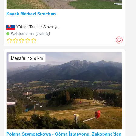
Kayak Merkezi Strachan
Yüksek Tatralar, Slovakya
Web kamerası çevrimiçi
Mesafe: 12.9 km
Polana Szymoszkowa - Górna İstasyonu, Zakopane'den