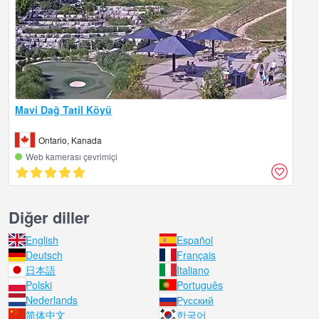
Mavi Dağ Tatil Köyü
Ontario, Kanada
Web kamerası çevrimiçi
Diğer diller
English
Español
Deutsch
Français
日本語
Italiano
Polski
Português
Nederlands
Русский
简体中文
한국어