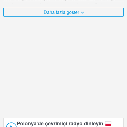
web kamerasını çevrimiçi yayın puanıyla derecelendirdi.
Daha fazla göster
Polonya çok çeşitli ve ziyaret etmek istediğim çok sayıda yer var ve
Bukowina Tatrzanska bölgesindeki Hotel BUKOVINA - Dağlarda
SPA ve Sağlık şüphesiz bunlardan biri!
Polonya canlı web kamerası +01:00 saat diliminde bulunuyor.
Polonya'de çevrimiçi radyo dinleyin