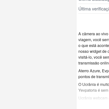
Última verific
A câmera ao vivo 
viagem, você semp
o que está aconte
nosso widget de c
visitá-lo, você s
transmissão onli
Aterro Azure, Ev
pontos de transmi
O Ucrânia é muito
Yevpatoria é sem
Ucrânia webcam ao