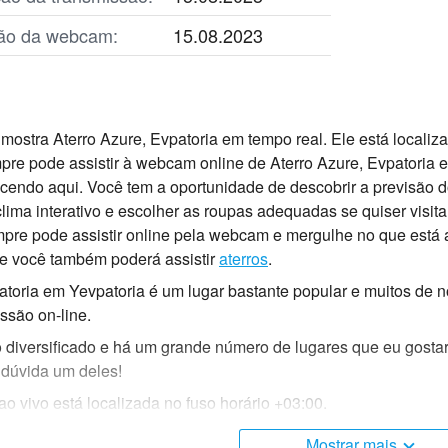
ação da webcam:
15.08.2023
mostra Aterro Azure, Evpatoria em tempo real. Ele está localiz
re pode assistir à webcam online de Aterro Azure, Evpatoria e
cendo aqui. Você tem a oportunidade de descobrir a previsão d
lima interativo e escolher as roupas adequadas se quiser visitar
empre pode assistir online pela webcam e mergulhe no que está
ne você também poderá assistir
aterros
.
patoria em Yevpatoria é um lugar bastante popular e muitos de
ssão on-line.
 diversificado e há um grande número de lugares que eu gostaria
 dúvida um deles!
 vivo está localizada no fuso horário +03:00.
Mostrar mais