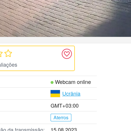
liações
Webcam online
Ucrânia
GMT+03:00
Aterros
ção da transmissão:
15.08.2023