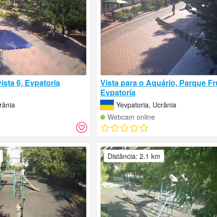
ista 6, Evpatoria
Vista para o Aquário, Parque Fr
Evpatoria
rânia
Yevpatoria, Ucrânia
Webcam online
Distância: 2.1 km