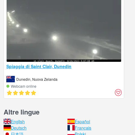
Spiaggia di Saint Clair, Dunedin
Dunedin, Nuova Zelanda
Webcam online
Altre lingue
English
Español
Deutsch
Français
日本語
Polski