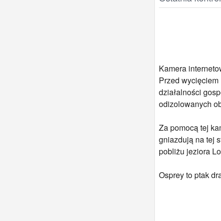
Kamera interneto
Przed wycięciem 
działalności gosp
odizolowanych ob
Za pomocą tej kam
gniazdują na tej 
pobliżu jeziora L
Osprey to ptak dr