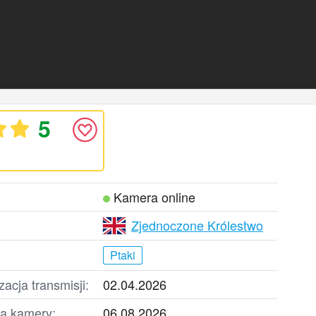
5
Kamera online
Zjednoczone Królestwo
Ptaki
zacja transmisji:
02.04.2026
la kamery:
06.08.2026