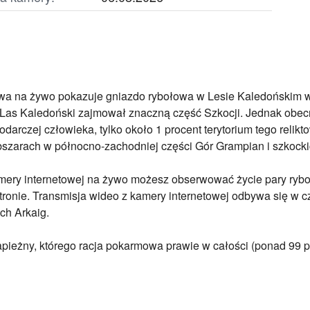
wa na żywo pokazuje gniazdo rybołowa w Lesie Kaledońskim w c
Las Kaledoński zajmował znaczną część Szkocji. Jednak obecni
odarczej człowieka, tylko około 1 procent terytorium tego reli
szarach w północno-zachodniej części Gór Grampian i szkock
ery internetowej na żywo możesz obserwować życie pary ryboło
stronie. Transmisja wideo z kamery internetowej odbywa się w 
och Arkaig.
apieżny, którego racja pokarmowa prawie w całości (ponad 99 pr