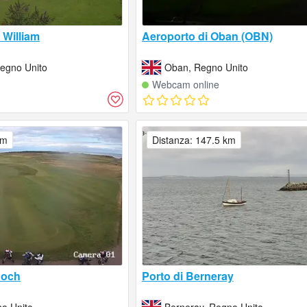
 William
Aeroporto di Oban (OBN)
Regno Unito
Oban, Regno Unito
Webcam online
km
Distanza: 147.5 km
noch
Porto di Berneray