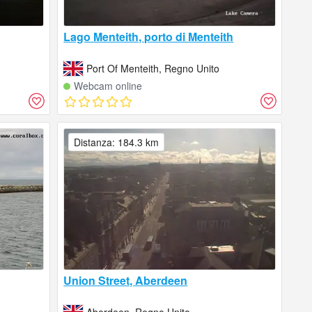
Lago Menteith, porto di Menteith
Port Of Menteith, Regno Unito
Webcam online
Distanza: 184.3 km
Union Street, Aberdeen