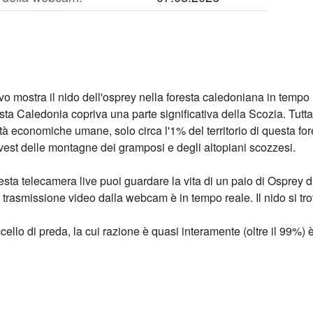
o mostra il nido dell'osprey nella foresta caledoniana in tempo 
sta Caledonia copriva una parte significativa della Scozia. Tutt
ività economiche umane, solo circa l'1% del territorio di questa fo
ovest delle montagne dei gramposi e degli altopiani scozzesi.
uesta telecamera live puoi guardare la vita di un paio di Osprey 
 trasmissione video dalla webcam è in tempo reale. Il nido si tro
cello di preda, la cui razione è quasi interamente (oltre il 99%) è