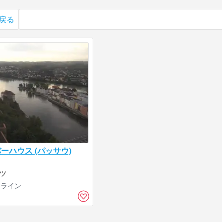
戻る
ーハウス (パッサウ)
イツ
ンライン