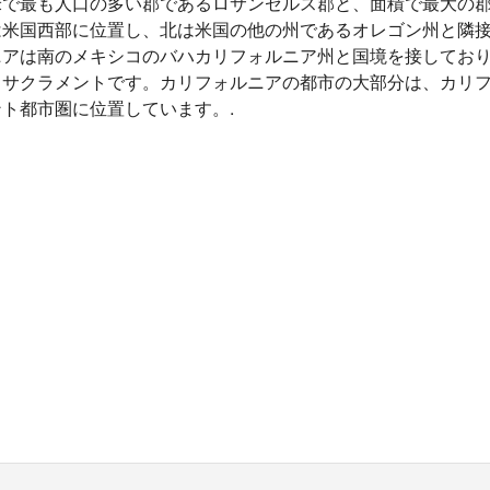
米で最も人口の多い郡であるロサンゼルス郡と、面積で最大の
は米国西部に位置し、北は米国の他の州であるオレゴン州と隣
ニアは南のメキシコのバハカリフォルニア州と国境を接してお
るサクラメントです。カリフォルニアの都市の大部分は、カリフ
ト都市圏に位置しています。.