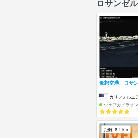
ロサンゼル
仮想空港、ロサ
カリフォルニア
ウェブカメラオ
距離: 8.1 km