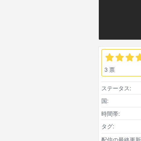
3 票
ステータス:
国:
時間帯:
タグ:
配信の最終更新