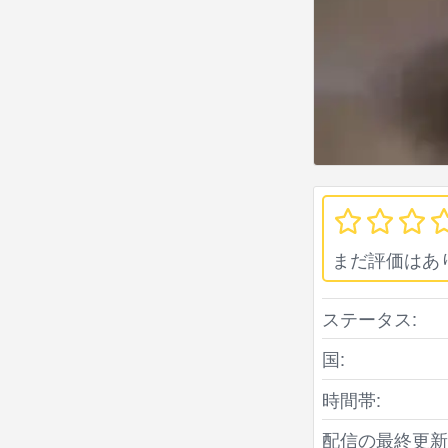
まだ評価はあ
ステータス:
国:
時間帯:
配信の最終更新