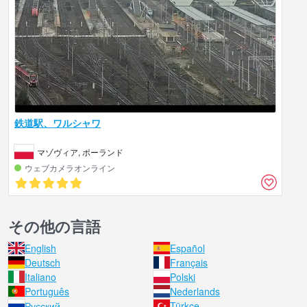
鉄道駅、ワルシャワ
マゾヴィア, ポーランド
ウェブカメラオンライン
その他の言語
English
Español
Deutsch
Français
Italiano
Polski
Português
Nederlands
Русский
Türkçe