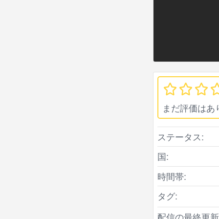
まだ評価はあ
ステータス:
国:
時間帯:
タグ:
配信の最終更新