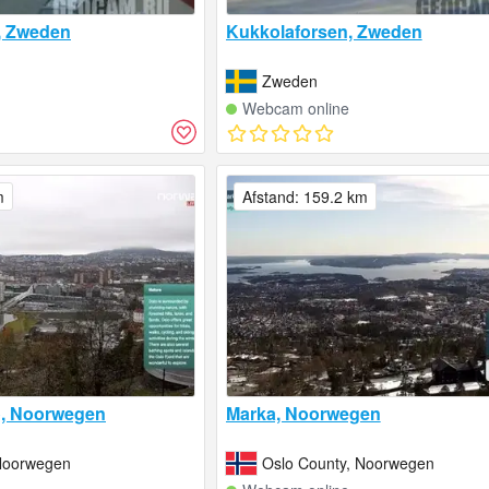
, Zweden
Kukkolaforsen, Zweden
Zweden
Webcam online
m
Afstand: 159.2 km
o, Noorwegen
Marka, Noorwegen
 Noorwegen
Oslo County, Noorwegen