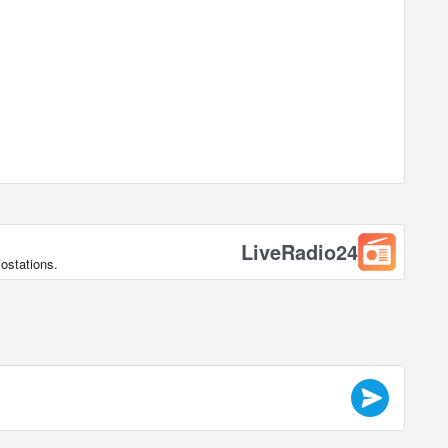
LiveRadio24
ostations.