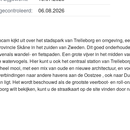
gecontroleerd:
06.08.2026
am kijkt uit over het stadspark van Trelleborg en omgeving, ee
provincie Skåne in het zuiden van Zweden. Dit goed onderhoude
 evenals wandel- en fietspaden. Een grote vijver in het midden v
watervogels. Hier kunt u ook het centraal station van Trelleborg
s heel mooi, met een mix van oude en nieuwe architectuur, en v
verbindingen naar andere havens aan de Oostzee , ook naar Du
 ligt. Het wordt beschouwd als de grootste veerboot- en roll-on
borg wilt bekijken, kunt u de straatkaart op de site vinden door