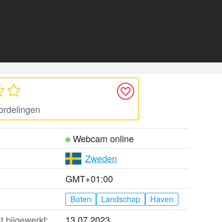
ordelingen
Webcam online
Zweden
GMT+01:00
Boten
Landschap
Haven
t bijgewerkt:
13.07.2023