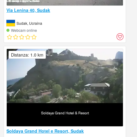
Via Lenina 40, Sudak
Sudak, Ucraina
Webcam online
Distanza: 1.0 km
Soldaya Grand Hotel e Resort, Sudak