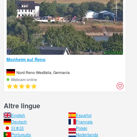
Monheim sul Reno
Nord Reno-Westfalia, Germania
Webcam online
Altre lingue
English
Español
Deutsch
Français
日本語
Polski
Português
Nederlands