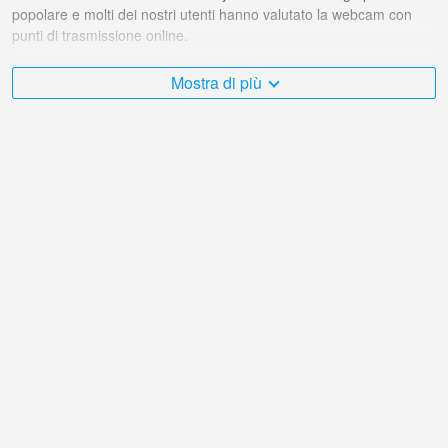
popolare e molti dei nostri utenti hanno valutato la webcam con
punti di trasmissione online.
Il Ucraina è molto vario e ci sono moltissimi posti che mi
Mostra di più
piacerebbe visitare, e Vista su Sudak dall'Hotel Zvezdniy in Sudak
è senza dubbio uno di questi!
La webcam live Ucraina si trova nel fuso orario +03:00. Webcam in
diretta nel Sudak. Le prime webcam popolari mostrate.