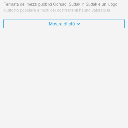
Fermata dei mezzi pubblici Gorsad, Sudak in Sudak è un luogo
piuttosto popolare e molti dei nostri utenti hanno valutato la
webcam con punti di trasmissione online.
Mostra di più
Il Ucraina è molto vario e ci sono moltissimi posti che mi
piacerebbe visitare, e Fermata dei mezzi pubblici Gorsad, Sudak in
Sudak è senza dubbio uno di questi!
La webcam live Ucraina si trova nel fuso orario +03:00. Webcam in
diretta nel Sudak. Le prime webcam popolari mostrate.