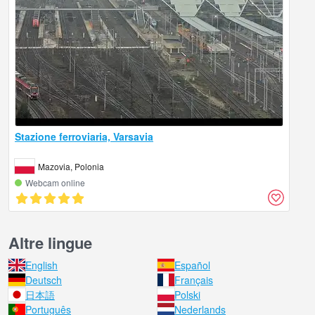
Stazione ferroviaria, Varsavia
Mazovia, Polonia
Webcam online
Altre lingue
English
Español
Deutsch
Français
日本語
Polski
Português
Nederlands