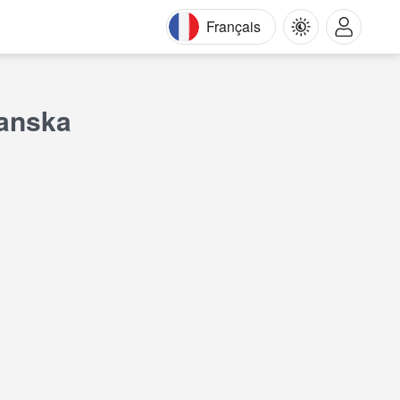
Français
zanska