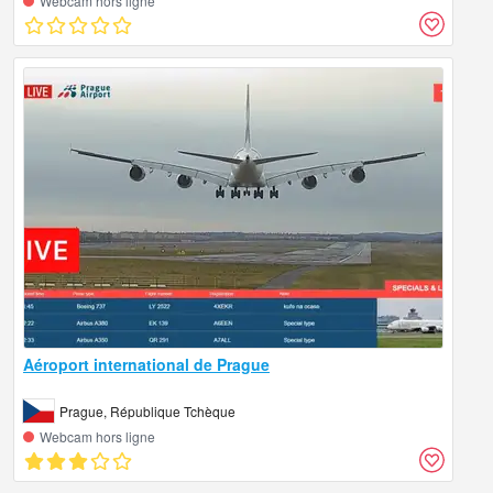
Webcam hors ligne
Aéroport international de Prague
Prague, République Tchèque
Webcam hors ligne