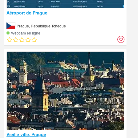
Aéroport de Prague
Prague, République Tchèque
Webcam en ligne
Vieille ville, Prague