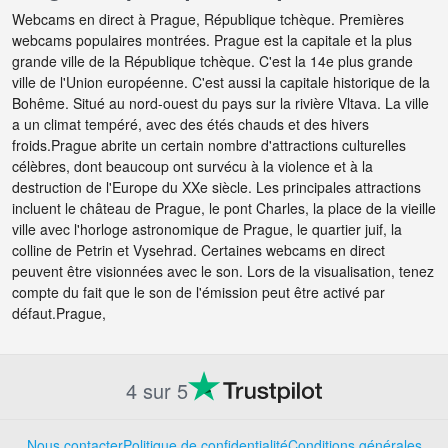
Webcams en direct à Prague, République tchèque. Premières
webcams populaires montrées. Prague est la capitale et la plus
grande ville de la République tchèque. C'est la 14e plus grande
ville de l'Union européenne. C'est aussi la capitale historique de la
Bohême. Situé au nord-ouest du pays sur la rivière Vltava. La ville
a un climat tempéré, avec des étés chauds et des hivers
froids.Prague abrite un certain nombre d'attractions culturelles
célèbres, dont beaucoup ont survécu à la violence et à la
destruction de l'Europe du XXe siècle. Les principales attractions
incluent le château de Prague, le pont Charles, la place de la vieille
ville avec l'horloge astronomique de Prague, le quartier juif, la
colline de Petrin et Vysehrad. Certaines webcams en direct
peuvent être visionnées avec le son. Lors de la visualisation, tenez
compte du fait que le son de l'émission peut être activé par
défaut.Prague,
4 sur 5
Nous contacter
Politique de confidentialité
Conditions générales