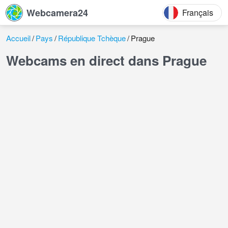
Webcamera24
Français
Accueil
Pays
République Tchèque
Prague
Webcams en direct dans Prague