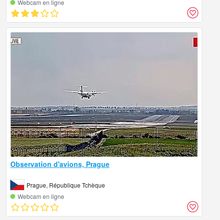
Webcam en ligne
Observation d'avions, Prague
Prague, République Tchèque
Webcam en ligne