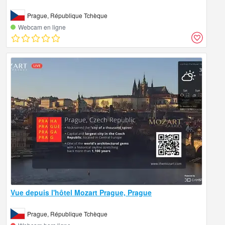
Prague, République Tchèque
Webcam en ligne
Vue depuis l'hôtel Mozart Prague, Prague
Prague, République Tchèque