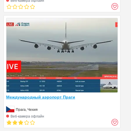
Веб‑камера офлайн
Международный аэропорт Праги
Прага, Чехия
Веб‑камера офлайн