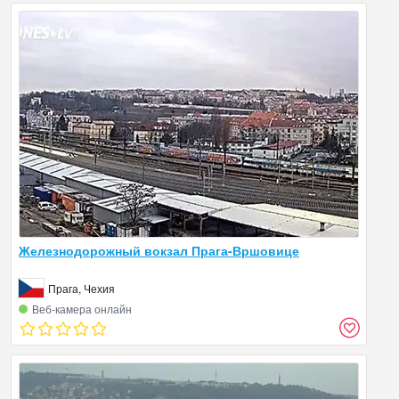
Железнодорожный вокзал Прага-Вршовице
Прага, Чехия
Веб‑камера онлайн