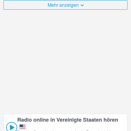
Übertragungen bewertet.
Mehr anzeigen
Der Vereinigte Staaten ist sehr vielfältig und es gibt eine große
Anzahl von Orten, die ich gerne besuchen würde, und Niagara
River, New York in ist zweifellos einer davon!
Vereinigte Staaten Live-Webcam befindet sich in der Zeitzone
GMT-05:00.
Radio online in Vereinigte Staaten hören