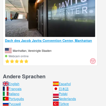
Dach des Jacob Javits Convention Center, Manhattan
Manhattan, Vereinigte Staaten
Webcam online
Andere Sprachen
English
Español
Français
日本語
Italiano
Polski
Português
Nederlands
Русский
Türkçe