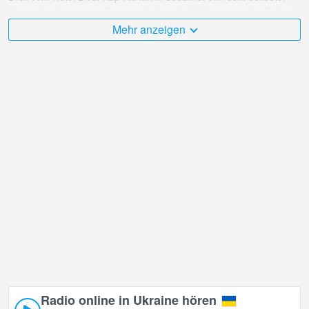
Ort und viele unserer Benutzer haben die Webcam mit für Online-
Übertragungen bewertet.
Mehr anzeigen
Der Ukraine ist sehr vielfältig und es gibt eine große Anzahl von
Orten, die ich gerne besuchen würde, und Blick vom Hotel Diva,
Kap Alchak in Sudak ist zweifellos einer davon!
Ukraine Live-Webcam befindet sich in der Zeitzone +03:00. Live-
Webcams in Sudak. Zuerst werden beliebte Webcams angezeigt.
Radio online in Ukraine hören