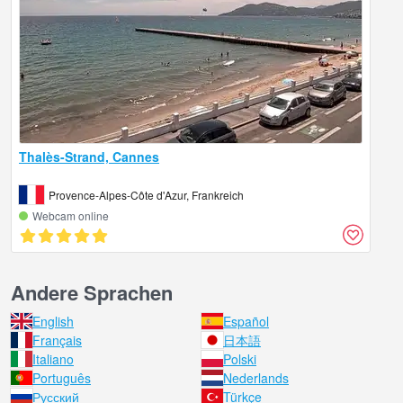
Thalès-Strand, Cannes
Provence-Alpes-Côte d'Azur, Frankreich
Webcam online
Andere Sprachen
English
Español
Français
日本語
Italiano
Polski
Português
Nederlands
Русский
Türkçe