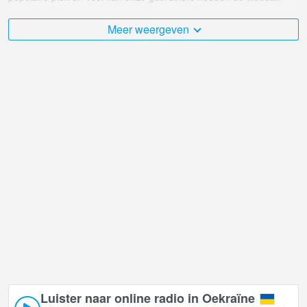
beoordeeld met punten voor online uitzendingen.
Meer weergeven
De Oekraïne is zeer divers en er zijn een groot aantal plaatsen die
ik graag zou willen bezoeken, en Uitzicht vanaf Hotel Diva, Kaap
Alchak in Sudak is daar ongetwijfeld een van!
Oekraïne live webcam bevindt zich in +03:00 tijdzone. Live
webcams in Sudak. Eerst populaire webcams getoond.
Luister naar online radio in Oekraïne