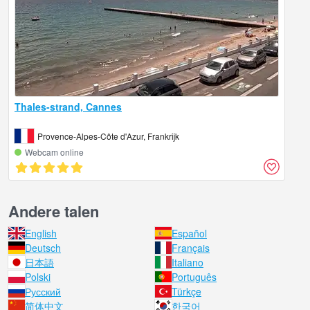
Thales-strand, Cannes
Provence-Alpes-Côte d'Azur, Frankrijk
Webcam online
Andere talen
English
Español
Deutsch
Français
日本語
Italiano
Polski
Português
Русский
Türkçe
简体中文
한국어