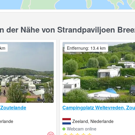
 der Nähe von Strandpaviljoen Bree
 km
Entfernung: 13.4 km
 Zoutelande
Campingplatz Weltevreden, Zou
erlande
Zeeland, Niederlande
Webcam online