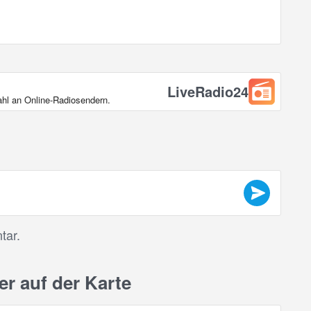
LiveRadio24
ahl an Online‑Radiosendern.
tar.
r auf der Karte