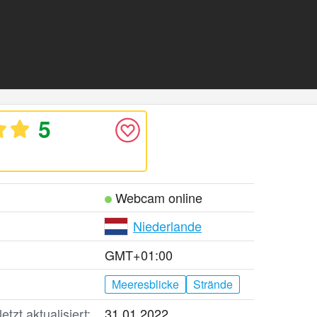
5
Webcam online
Niederlande
GMT+01:00
Meeresblicke
Strände
tzt aktualisiert:
31.01.2022