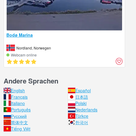
Bodø Marina
Nordland, Norwegen
Webcam online
Andere Sprachen
English
Español
Français
日本語
Italiano
Polski
Português
Nederlands
Русский
Türkçe
简体中文
한국어
Tiếng Việt