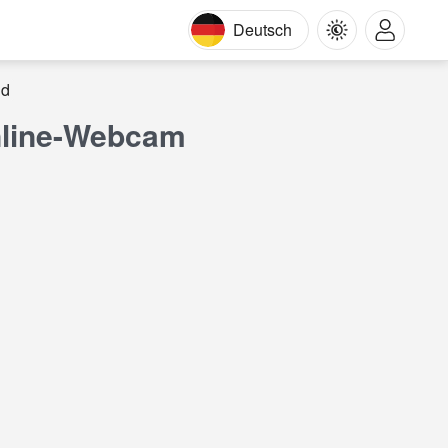
Deutsch
nd
nline-Webcam