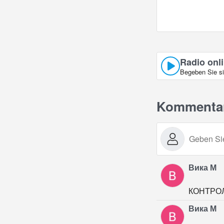
Radio onl
Begeben Sie si
Kommenta
Вика М
КОНТРО
Вика М