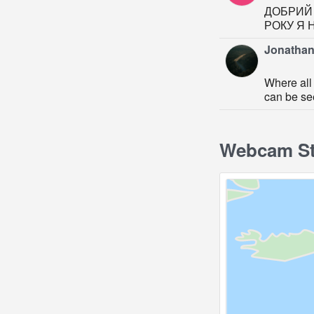
ДОБРИЙ 
РОКУ Я 
Jonathan
Where all 
can be se
Webcam Sto