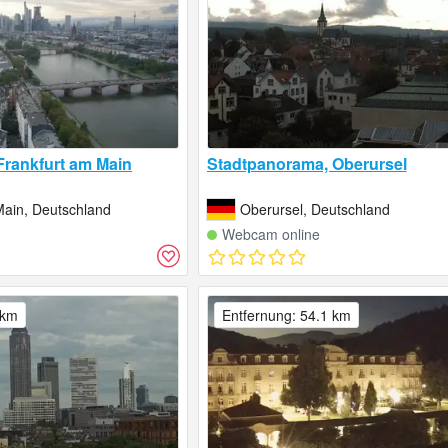
rankfurt am Main
Stadtpanorama, Oberursel
Main, Deutschland
Oberursel, Deutschland
Webcam online
 km
Entfernung: 54.1 km