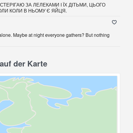
ТЕРІГАЮ ЗА ЛЕЛЕКАМИ І ЇХ ДІТЬМИ, ЦЬОГО
ОЛИ КОЛИ В НЬОМУ Є ЯЙЦЯ.
s alone. Maybe at night everyone gathers? But nothing
uf der Karte