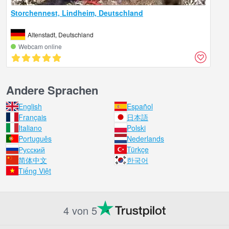
Storchennest, Lindheim, Deutschland
Altenstadt, Deutschland
Webcam online
Andere Sprachen
English
Español
Français
日本語
Italiano
Polski
Português
Nederlands
Русский
Türkçe
简体中文
한국어
Tiếng Việt
4 von 5