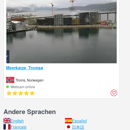
Meerkatze, Tromsø
Troms, Norwegen
Webcam online
Andere Sprachen
English
Español
Français
日本語