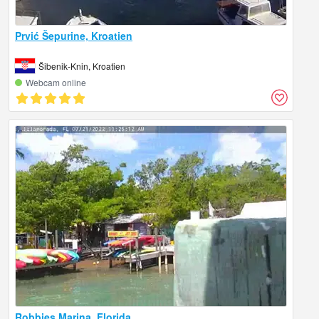
Prvić Šepurine, Kroatien
Šibenik-Knin, Kroatien
Webcam online
Robbies Marina, Florida