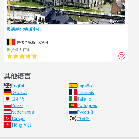
奥德纳尔德镇中心
东佛兰德斯, 比利时
摄像头在线
其他语言
English
Español
Deutsch
Français
日本語
Italiano
Polski
Português
Nederlands
Русский
Türkçe
한국어
Tiếng Việt