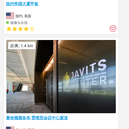
纽约帝国大厦甲板
纽约, 美国
摄像头在线
距离: 1.4 km
曼哈顿雅各布·贾维茨会议中心屋顶