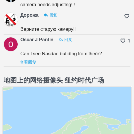
camera needs adjusting!!!
Дорожа
回复
Верните старую камеру!!
Oscar J Pantin
回复
1
Can I see Nasdaq building from there?
查看回复
地图上的网络摄像头 纽约时代广场