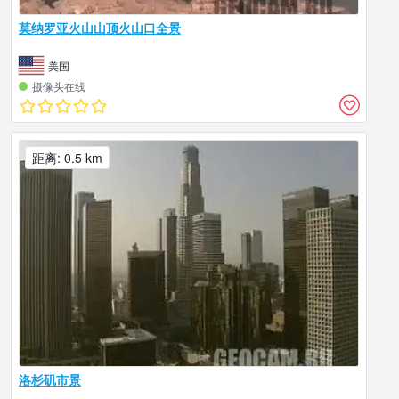
莫纳罗亚火山山顶火山口全景
美国
摄像头在线
距离: 0.5 km
洛杉矶市景