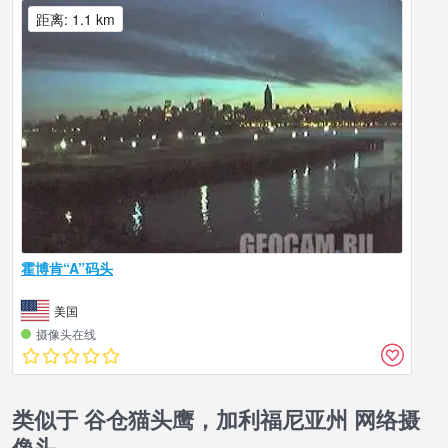
距离: 1.1 km
霍博肯“A”码头
美国
摄像头在线
类似于 谷仓猫头鹰，加利福尼亚州 网络摄
像头