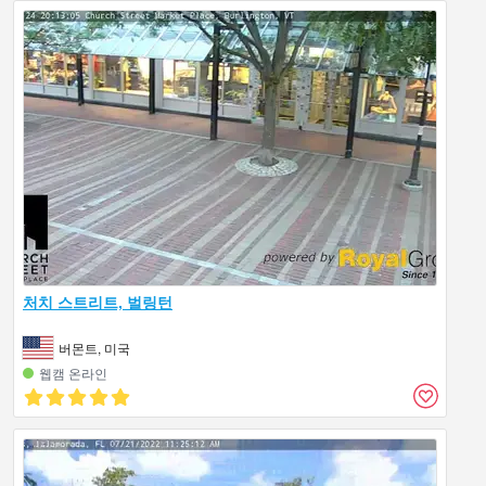
처치 스트리트, 벌링턴
버몬트, 미국
웹캠 온라인