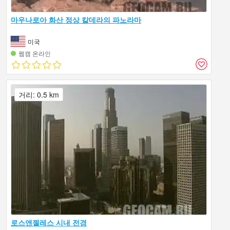
마우나로아 화산 정상 칼데라의 파노라마
미국
웹캠 온라인
거리: 0.5 km
로스앤젤레스 시내 전경