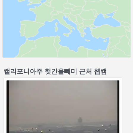
캘리포니아주 헛간올빼미 근처 웹캠