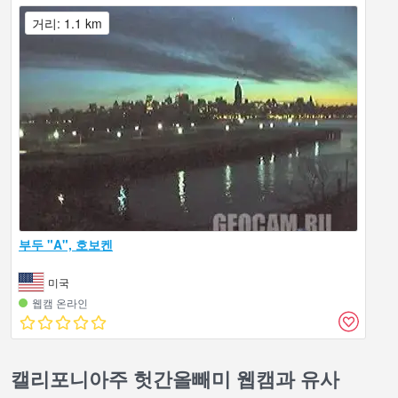
거리: 1.1 km
부두 "A", 호보켄
미국
웹캠 온라인
캘리포니아주 헛간올빼미 웹캠과 유사