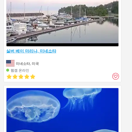
실버 베이 마리나, 미네소타
미네소타, 미국
웹캠 온라인