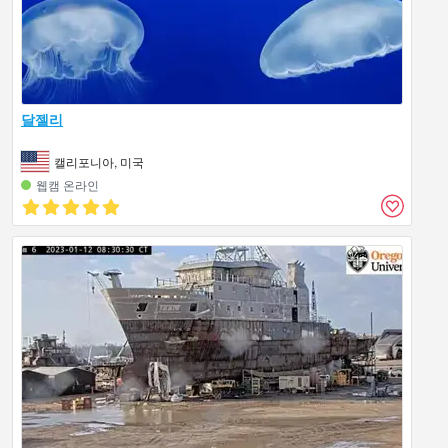
달젤리
캘리포니아, 미국
웹캠 온라인