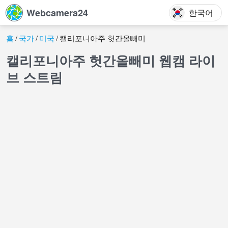
Webcamera24
한국어
홈
국가
미국
캘리포니아주 헛간올빼미
캘리포니아주 헛간올빼미 웹캠 라이
브 스트림