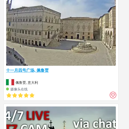
十一月四号广场, 佩鲁贾
佩鲁贾, 意大利
摄像头在线