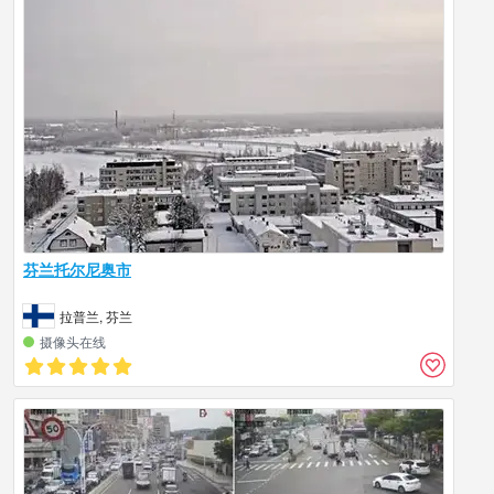
芬兰托尔尼奥市
拉普兰, 芬兰
摄像头在线