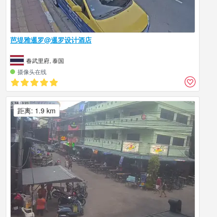
芭堤雅暹罗@暹罗设计酒店
春武里府, 泰国
摄像头在线
距离: 1.9 km