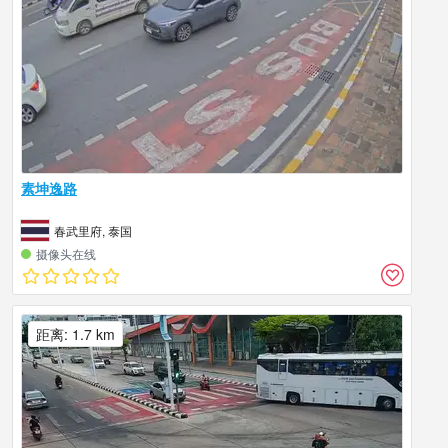
素坤逸路
春武里府, 泰国
摄像头在线
距离: 1.7 km