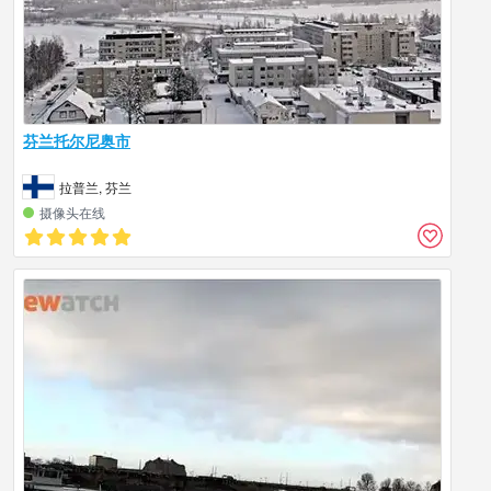
芬兰托尔尼奥市
拉普兰, 芬兰
摄像头在线