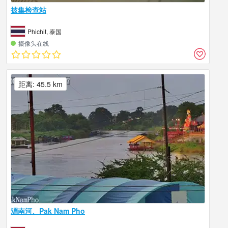
披集检查站
Phichit, 泰国
摄像头在线
距离: 45.5 km
湄南河、Pak Nam Pho