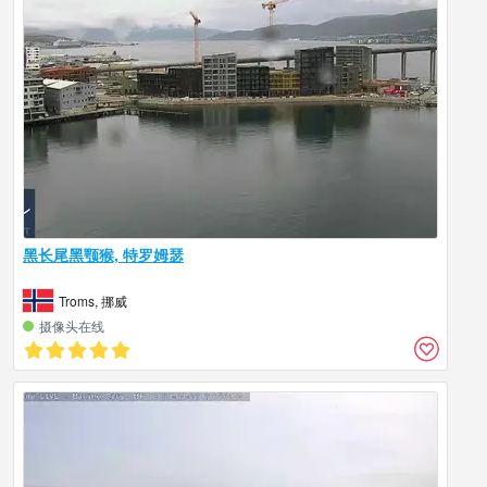
黑长尾黑颚猴, 特罗姆瑟
Troms, 挪威
摄像头在线