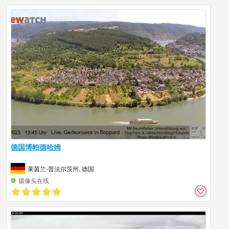
德国博帕德哈姆
莱茵兰-普法尔茨州, 德国
摄像头在线