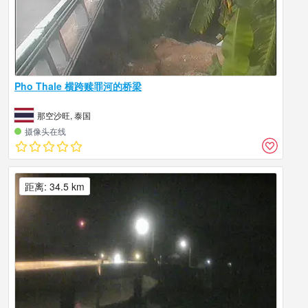
Pho Thale 横跨赎罪河的桥梁
那空沙旺, 泰国
摄像头在线
距离: 34.5 km