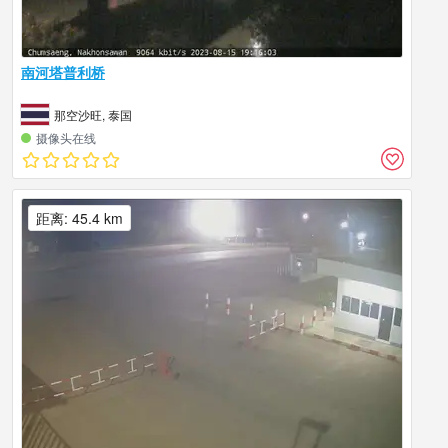
南河塔普利桥
那空沙旺, 泰国
摄像头在线
距离: 45.4 km