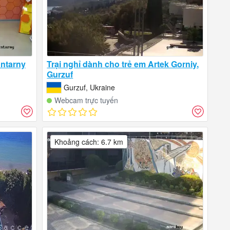
antarny
Trại nghỉ dành cho trẻ em Artek Gorniy,
Gurzuf
Gurzuf, Ukraine
Webcam trực tuyến
Khoảng cách: 6.7 km