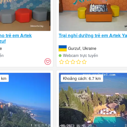
ho trẻ em Artek
Trại nghỉ dưỡng trẻ em Artek Y
zuf
ne
Gurzuf, Ukraine
ến
Webcam trực tuyến
7 km
Khoảng cách: 6.7 km