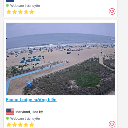
Webcam trực tuyến
Econo Lodge hướng biển
Maryland, Hoa Kỳ
Webcam trực tuyến