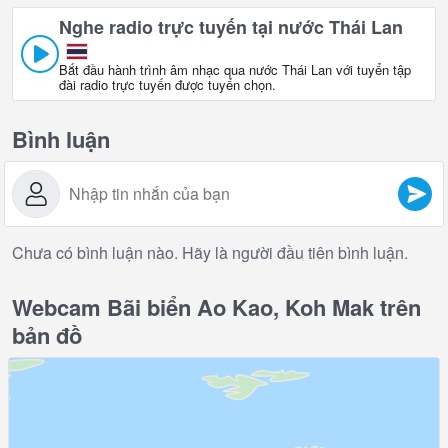
Nghe radio trực tuyến tại nước Thái Lan
Bắt đầu hành trình âm nhạc qua nước Thái Lan với tuyển tập
đài radio trực tuyến được tuyển chọn.
Bình luận
Chưa có bình luận nào. Hãy là người đầu tiên bình luận.
Webcam Bãi biển Ao Kao, Koh Mak trên
bản đồ