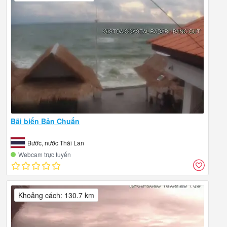
Bãi biển Bản Chuẩn
Bước, nước Thái Lan
Webcam trực tuyến
Khoảng cách: 130.7 km