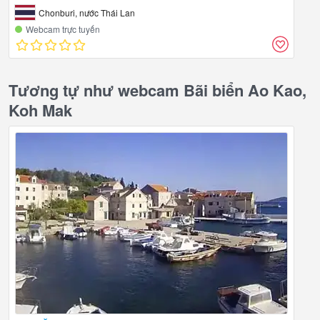
Chonburi, nước Thái Lan
Webcam trực tuyến
Tương tự như webcam Bãi biển Ao Kao,
Koh Mak