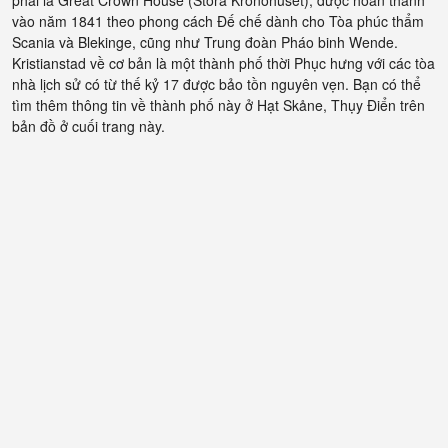
phải là Great Crown House (Stora Kronohuset), được hoàn thành
vào năm 1841 theo phong cách Đế chế dành cho Tòa phúc thẩm
Scania và Blekinge, cũng như Trung đoàn Pháo binh Wende.
Kristianstad về cơ bản là một thành phố thời Phục hưng với các tòa
nhà lịch sử có từ thế kỷ 17 được bảo tồn nguyên vẹn. Bạn có thể
tìm thêm thông tin về thành phố này ở Hạt Skåne, Thụy Điển trên
bản đồ ở cuối trang này.