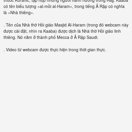
thuốc Koranic, tập hợp những người hành hương trong Hajj. Kaaba
có tên biểu tượng «al-mồi al-Haram», trong tiếng Ả Rập có nghĩa
là «Nhà thiêng».
. Tên của Nhà thờ Hồi giáo Masjid Al-Haram (trong đó webcam này
được cài đặt, nhìn ra Kaaba) được dịch là Nhà thờ Hồi giáo linh
thiêng. Nó nằm ở thành phố Mecca ở Ả Rập Saudi.
. Video từ webcam được thực hiện trong thời gian thực.