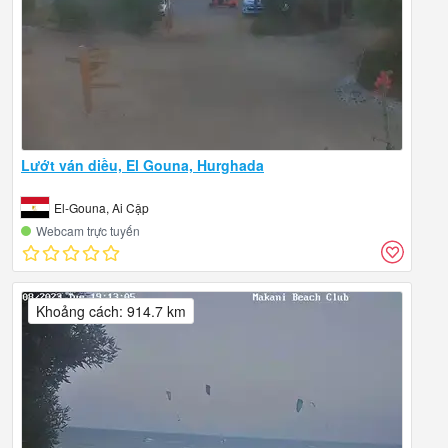
Lướt ván diều, El Gouna, Hurghada
El-Gouna, Ai Cập
Webcam trực tuyến
Khoảng cách: 914.7 km