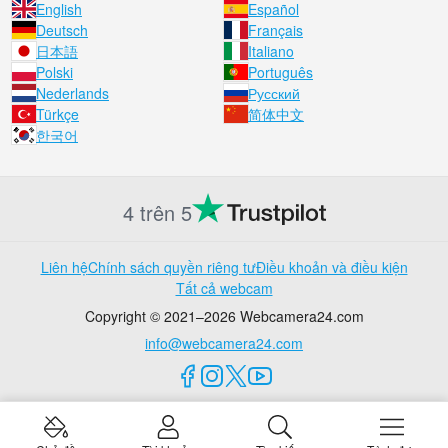
English
Español
Deutsch
Français
日本語
Italiano
Polski
Português
Nederlands
Русский
Türkçe
简体中文
한국어
4 trên 5
Liên hệ
Chính sách quyền riêng tư
Điều khoản và điều kiện
Tất cả webcam
Copyright © 2021–2026 Webcamera24.com
info@webcamera24.com