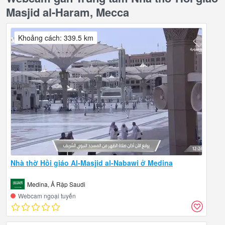
Masjid al-Haram, Mecca
Khoảng cách: 339.5 km
Nhà thờ Hồi giáo Al-Masjid al-Nabawi ở Medina
Medina, Ả Rập Saudi
Webcam ngoại tuyến