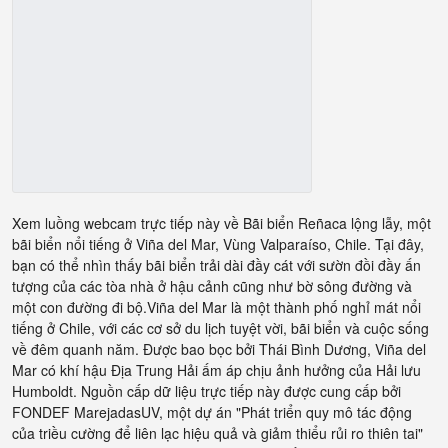
Xem luồng webcam trực tiếp này về Bãi biển Reñaca lộng lẫy, một
bãi biển nổi tiếng ở Viña del Mar, Vùng Valparaíso, Chile. Tại đây,
bạn có thể nhìn thấy bãi biển trải dài đầy cát với sườn đồi đầy ấn
tượng của các tòa nhà ở hậu cảnh cũng như bờ sông đường và
một con đường đi bộ.Viña del Mar là một thành phố nghỉ mát nổi
tiếng ở Chile, với các cơ sở du lịch tuyệt vời, bãi biển và cuộc sống
về đêm quanh năm. Được bao bọc bởi Thái Bình Dương, Viña del
Mar có khí hậu Địa Trung Hải ấm áp chịu ảnh hưởng của Hải lưu
Humboldt. Nguồn cấp dữ liệu trực tiếp này được cung cấp bởi
FONDEF MarejadasUV, một dự án "Phát triển quy mô tác động
của triều cường để liên lạc hiệu quả và giảm thiểu rủi ro thiên tai"