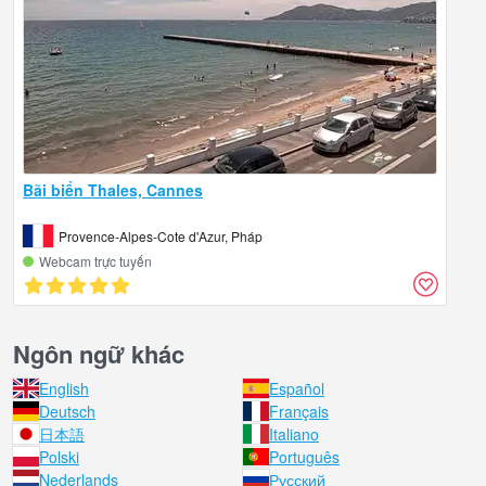
Bãi biển Thales, Cannes
Provence-Alpes-Cote d'Azur, Pháp
Webcam trực tuyến
Ngôn ngữ khác
English
Español
Deutsch
Français
日本語
Italiano
Polski
Português
Nederlands
Русский