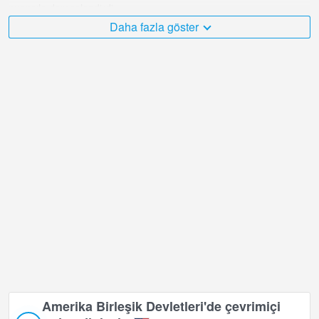
puanıyla derecelendirdi.
Daha fazla göster
Amerika Birleşik Devletleri çok çeşitli ve ziyaret etmek istediğim çok
sayıda yer var ve bölgesindeki Los Angeles Uluslararası Havaalanı
şüphesiz bunlardan biri!
Amerika Birleşik Devletleri canlı web kamerası GMT-05:00 saat
diliminde bulunuyor.
Amerika Birleşik Devletleri'de çevrimiçi