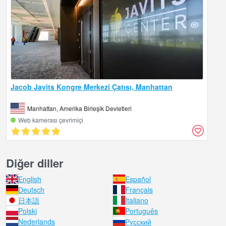
Jacob Javits Kongre Merkezi Çatısı, Manhattan
Manhattan, Amerika Birleşik Devletleri
Web kamerası çevrimiçi
Diğer diller
English
Español
Deutsch
Français
日本語
Italiano
Polski
Português
Nederlands
Русский