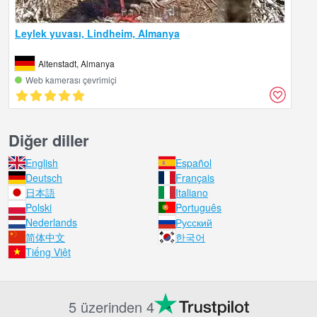
Leylek yuvası, Lindheim, Almanya
Altenstadt, Almanya
Web kamerası çevrimiçi
Diğer diller
English
Español
Deutsch
Français
日本語
Italiano
Polski
Português
Nederlands
Русский
简体中文
한국어
Tiếng Việt
5 üzerinden 4