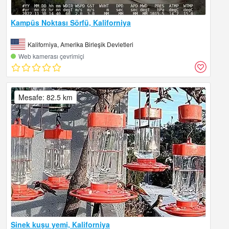
Kampüs Noktası Sörfü, Kaliforniya
Kaliforniya, Amerika Birleşik Devletleri
Web kamerası çevrimiçi
Mesafe: 82.5 km
Sinek kuşu yemi, Kaliforniya