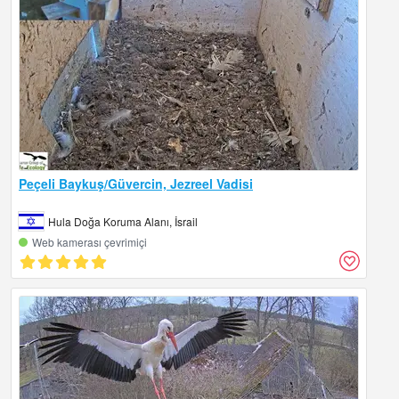
Peçeli Baykuş/Güvercin, Jezreel Vadisi
Hula Doğa Koruma Alanı, İsrail
Web kamerası çevrimiçi