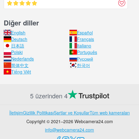
Diğer diller
English
Español
Deutsch
Français
日本語
Italiano
Polski
Português
Nederlands
Русский
简体中文
한국어
Tiếng Việt
5 üzerinden 4
İletişim
Gizlilik Politikası
Şartlar ve Koşullar
Tüm web kameraları
Copyright © 2021–2026 Webcamera24.com
info@webcamera24.com