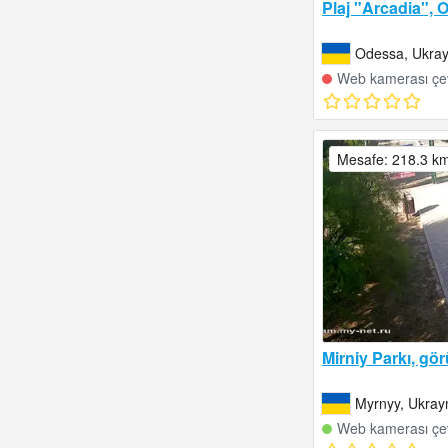
Plaj "Arcadia", 
Odessa, Ukra
Web kamerası çev
Mesafe: 218.3 k
Mirniy Parkı, gö
Myrnyy, Ukray
Web kamerası çev