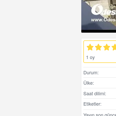
1 oy
Durum:
Ülke:
Saat dilimi:
Etiketler:
Yayın son günc