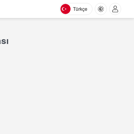
Türkçe
sı