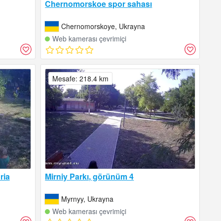
Chernomorskoe spor sahası
Chernomorskoye, Ukrayna
Web kamerası çevrimiçi
Mesafe: 218.4 km
ria
Mirniy Parkı, görünüm 4
Myrnyy, Ukrayna
Web kamerası çevrimiçi