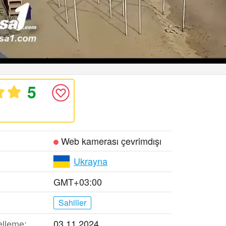
5
Web kamerası çevrimdışı
Ukrayna
GMT+03:00
Sahiller
elleme:
03.11.2024