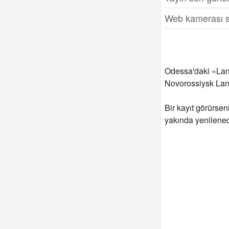
Web kamerası s
Odessa'daki «Lang
Novorossiysk Lang
Bir kayıt görürseni
yakında yenilenec