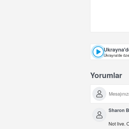
Ukrayna'de
Ukrayna'de özen
Yorumlar
Sharon B
Not live.