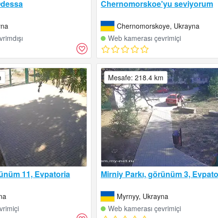
Odessa
Chernomorskoe'yu seviyorum
yna
Chernomorskoye, Ukrayna
rimdışı
Web kamerası çevrimiçi
m
Mesafe: 218.4 km
rünüm 11, Evpatoria
Mirniy Parkı, görünüm 3, Evpato
na
Myrnyy, Ukrayna
rimiçi
Web kamerası çevrimiçi