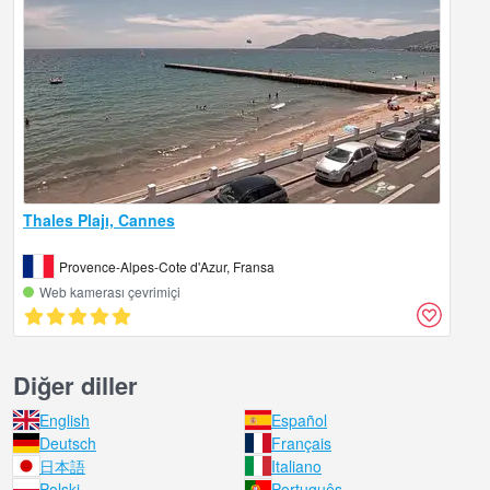
Thales Plajı, Cannes
Provence-Alpes-Cote d'Azur, Fransa
Web kamerası çevrimiçi
Diğer diller
English
Español
Deutsch
Français
日本語
Italiano
Polski
Português