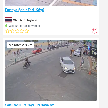
Pattaya Şehir Tatil Köyü
Chonburi, Tayland
Web kamerası çevrimiçi
Mesafe: 2.8 km
Sahil yolu Pattaya, Pattaya 6/1