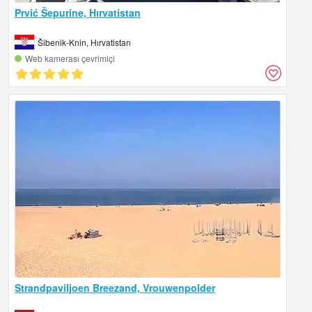
Prvić Šepurine, Hırvatistan
Šibenik-Knin, Hırvatistan
Web kamerası çevrimiçi
Strandpaviljoen Breezand, Vrouwenpolder