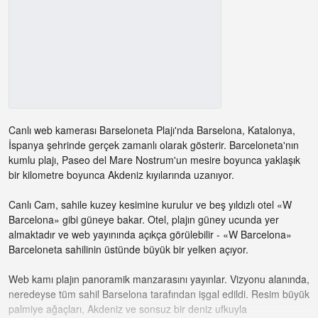
Canlı web kamerası Barseloneta Plajı'nda Barselona, ​​Katalonya,
İspanya şehrinde gerçek zamanlı olarak gösterir. Barceloneta'nın
kumlu plajı, Paseo del Mare Nostrum'un mesire boyunca yaklaşık
bir kilometre boyunca Akdeniz kıyılarında uzanıyor.
Canlı Cam, sahile kuzey kesimine kurulur ve beş yıldızlı otel «W
Barcelona» gibi güneye bakar. Otel, plajın güney ucunda yer
almaktadır ve web yayınında açıkça görülebilir - «W Barcelona»
Barceloneta sahilinin üstünde büyük bir yelken açıyor.
Web kamı plajın panoramik manzarasını yayınlar. Vizyonu alanında,
neredeyse tüm sahil Barselona tarafından işgal edildi. Resim büyük
palmiye ağaçları, Akdeniz ve sonsuz bir deniz ufkuyla