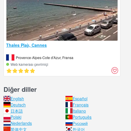
Thales Plajı, Cannes
Provence-Alpes-Cote d'Azur, Fransa
Web kamerası çevrimiçi
Diğer diller
English
Español
Deutsch
Français
日本語
Italiano
Polski
Português
Nederlands
Русский
简体中文
한국어