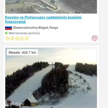
Kopylov ve Profsoyuzov caddelerinin kesişimi,
Krasnoyarsk
Zheleznodorozhny Bölgesi, Rusya
Web kamerası çevrimiçi
Mesafe: 402.7 km