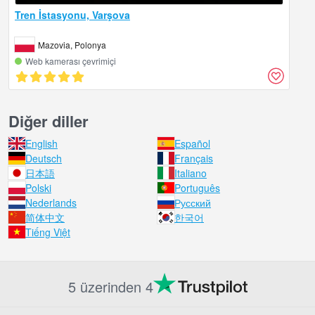
Tren İstasyonu, Varşova
Mazovia, Polonya
Web kamerası çevrimiçi
Diğer diller
English
Español
Deutsch
Français
日本語
Italiano
Polski
Português
Nederlands
Русский
简体中文
한국어
Tiếng Việt
5 üzerinden 4