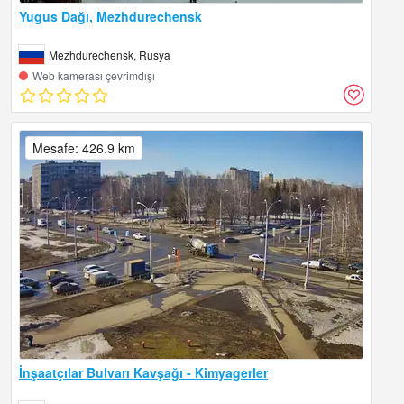
Yugus Dağı, Mezhdurechensk
Mezhdurechensk, Rusya
Web kamerası çevrimdışı
Mesafe: 426.9 km
İnşaatçılar Bulvarı Kavşağı - Kimyagerler