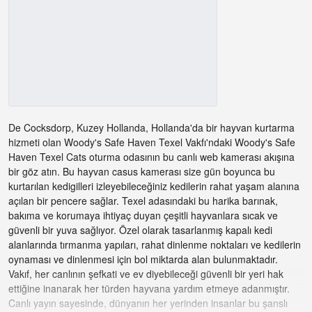
De Cocksdorp, Kuzey Hollanda, Hollanda'da bir hayvan kurtarma
hizmeti olan Woody's Safe Haven Texel Vakfı'ndaki Woody's Safe
Haven Texel Cats oturma odasının bu canlı web kamerası akışına
bir göz atın. Bu hayvan casus kamerası size gün boyunca bu
kurtarılan kedigilleri izleyebileceğiniz kedilerin rahat yaşam alanına
açılan bir pencere sağlar. Texel adasındaki bu harika barınak,
bakıma ve korumaya ihtiyaç duyan çeşitli hayvanlara sıcak ve
güvenli bir yuva sağlıyor. Özel olarak tasarlanmış kapalı kedi
alanlarında tırmanma yapıları, rahat dinlenme noktaları ve kedilerin
oynaması ve dinlenmesi için bol miktarda alan bulunmaktadır.
Vakıf, her canlının şefkati ve ev diyebileceği güvenli bir yeri hak
ettiğine inanarak her türden hayvana yardım etmeye adanmıştır.
Canlı yayın sayesinde, dünyanın her yerinden insanlar bu şanslı