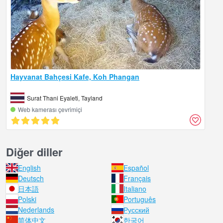
Hayvanat Bahçesi Kafe, Koh Phangan
Surat Thani Eyaleti, Tayland
Web kamerası çevrimiçi
Diğer diller
English
Español
Deutsch
Français
日本語
Italiano
Polski
Português
Nederlands
Русский
简体中文
한국어