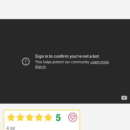
5
4 oy